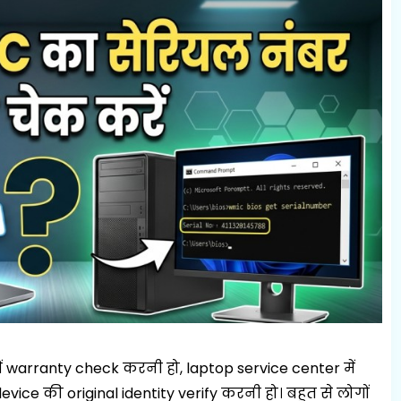
ं warranty check करनी हो, laptop service center में
evice की original identity verify करनी हो। बहुत से लोगों